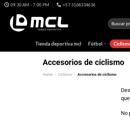
Skip
09:30 AM - 7:00 PM
+57 3168334636
to
content
Search
for:
Tienda deportiva mcl
Fútbol
Ciclism
Accesorios de ciclismo
Home
/
Ciclismo
/
Accesorios de ciclismo
Des
que
No 